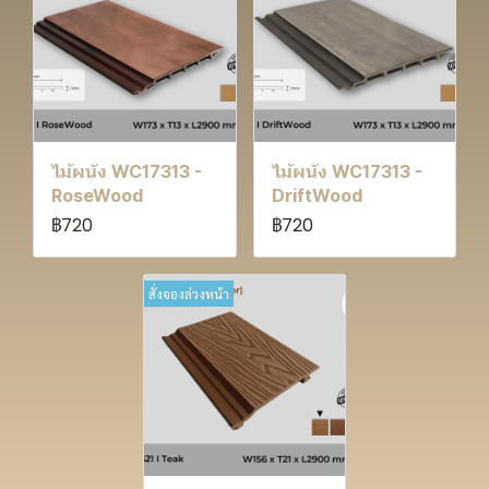
ไม้ผนัง WC17313 -
ไม้ผนัง WC17313 -
RoseWood
DriftWood
฿720
฿720
สั่งจองล่วงหน้า