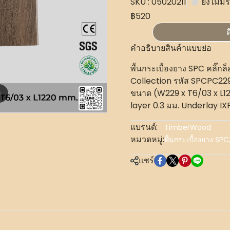
SKU : 05020211
ยังไม่มีร
฿520
ต
คำอธิบายสินค้าแบบย่อ
พื้นกระเบื้องยาง SPC คลิ๊
Collection รหัส SPCPC229
ขนาด (W229 x T6/03 x L1
m
layer 0.3 มม. Underlay IX
แบรนด์:
TimberWood
หมวดหมู่:
พื้นกระเบื้องยาง SPC
แชร์