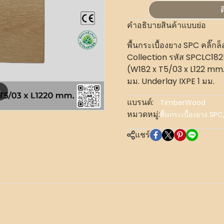
ต
คำอธิบายสินค้าแบบย่อ
พื้นกระเบื้องยาง SPC คลิ๊ก
Collection รหัส SPCLC182
(W182 x T5/03 x L122 mm.)
มม. Underlay IXPE 1 มม.
m
แบรนด์:
TimberWood
หมวดหมู่:
พื้นกระเบื้องยาง SPC
แชร์